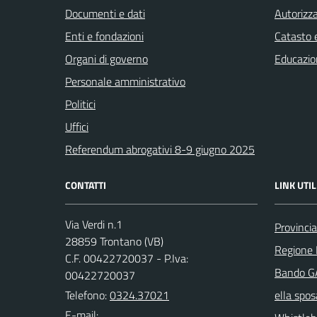
Documenti e dati
Autorizza
Enti e fondazioni
Catasto e
Organi di governo
Educazio
Personale amministrativo
Politici
Uffici
Referendum abrogativi 8-9 giugno 2025
CONTATTI
LINK UTIL
Via Verdi n.1
Provinci
28859 Trontano (VB)
Regione
C.F. 00422720037 - P.Iva:
Bando GA
00422720037
Telefono:
0324.37021
ella spos
E-mail: