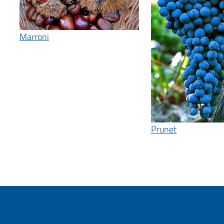
Marroni
Prunet