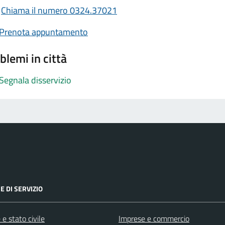
Chiama il numero 0324.37021
Prenota appuntamento
blemi in città
Segnala disservizio
E DI SERVIZIO
e stato civile
Imprese e commercio