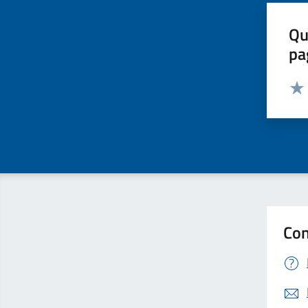
Qu
pa
Valut
Valu
Con