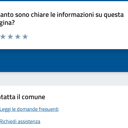
anto sono chiare le informazioni su questa
gina?
a da 1 a 5 stelle la pagina
ta 1 stelle su 5
Valuta 2 stelle su 5
Valuta 3 stelle su 5
Valuta 4 stelle su 5
Valuta 5 stelle su 5
tatta il comune
Leggi le domande frequenti
Richiedi assistenza