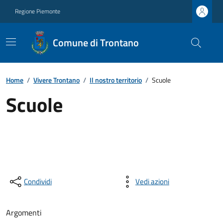
Regione Piemonte
Comune di Trontano
Home
/
Vivere Trontano
/
Il nostro territorio
/
Scuole
Scuole
Condividi
Vedi azioni
Argomenti