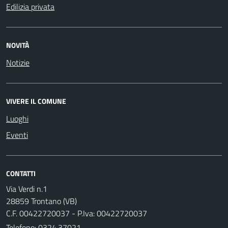
Edilizia privata
NOVITÀ
Notizie
VIVERE IL COMUNE
Luoghi
Eventi
CONTATTI
Via Verdi n.1
28859 Trontano (VB)
C.F. 00422720037 - P.Iva: 00422720037
Telefono:
0324.37021