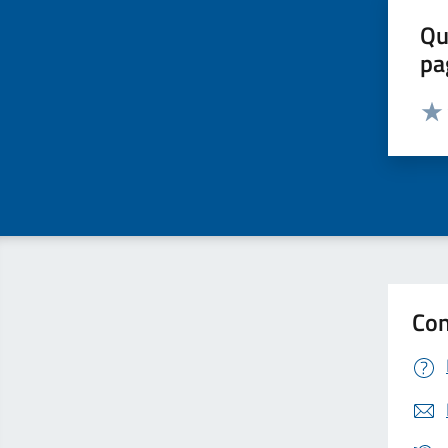
Qu
pa
Valut
Valu
Con