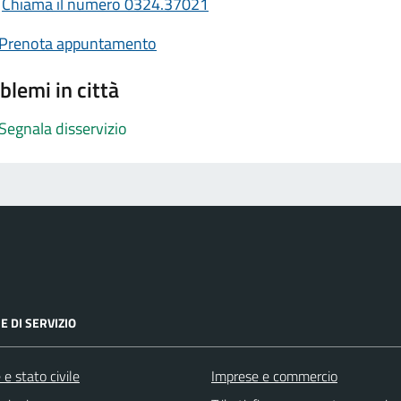
Chiama il numero 0324.37021
Prenota appuntamento
blemi in città
Segnala disservizio
E DI SERVIZIO
e stato civile
Imprese e commercio