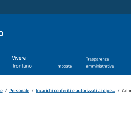
o
Vivere
Trasparenza
Trontano
Imposte
amministrativa
te
/
Personale
/
Incarichi conferiti e autorizzati ai dipe...
/
Ann