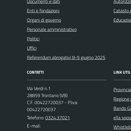
Documenti e dati
Autorizza
Enti e fondazioni
Catasto e
Organi di governo
Educazio
Personale amministrativo
Politici
Uffici
Referendum abrogativi 8-9 giugno 2025
CONTATTI
LINK UTIL
Via Verdi n.1
Provinci
28859 Trontano (VB)
Regione
C.F. 00422720037 - P.Iva:
Bando GA
00422720037
Telefono:
0324.37021
ella spos
E-mail:
Whistleb