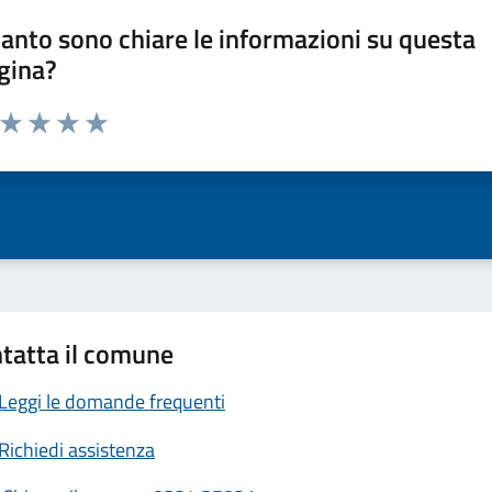
anto sono chiare le informazioni su questa
gina?
a da 1 a 5 stelle la pagina
ta 1 stelle su 5
Valuta 2 stelle su 5
Valuta 3 stelle su 5
Valuta 4 stelle su 5
Valuta 5 stelle su 5
tatta il comune
Leggi le domande frequenti
Richiedi assistenza