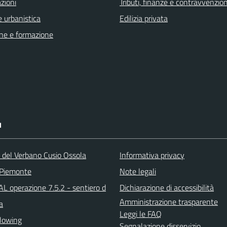
zioni
Tributi, finanze e contravvenzion
 urbanistica
Edilizia privata
ne e formazione
I
a del Verbano Cusio Ossola
Informativa privacy
 Piemonte
Note legali
L operazione 7.5.2 - sentiero d
Dichiarazione di accessibilità
Amministrazione trasparente
a
Leggi le FAQ
lowing
Segnalazione disservizio