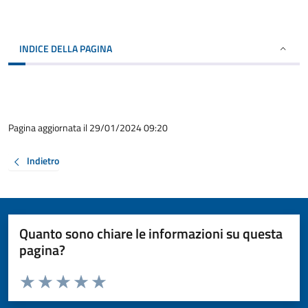
INDICE DELLA PAGINA
Pagina aggiornata il 29/01/2024 09:20
Indietro
Quanto sono chiare le informazioni su questa
pagina?
Valuta da 1 a 5 stelle la pagina
Valuta 1 stelle su 5
Valuta 2 stelle su 5
Valuta 3 stelle su 5
Valuta 4 stelle su 5
Valuta 5 stelle su 5