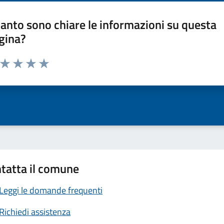
anto sono chiare le informazioni su questa
gina?
a da 1 a 5 stelle la pagina
ta 1 stelle su 5
Valuta 2 stelle su 5
Valuta 3 stelle su 5
Valuta 4 stelle su 5
Valuta 5 stelle su 5
tatta il comune
Leggi le domande frequenti
Richiedi assistenza