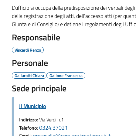
L'ufficio si occupa della predisposizione dei verbali degli 
della registrazione degli atti, dell'accesso atti (per quanto
Giunta e di Consiglio) e detiene i regolamenti degli Uffi
Responsabile
Viscardi Renzo
Personale
Gallarotti Chiara
Gallone Francesca
Sede principale
Il Municipio
Indirizzo:
Via Verdi n.1
0324.37021
Telefono:
protocollo@comune.trontano.vb.it
Email: