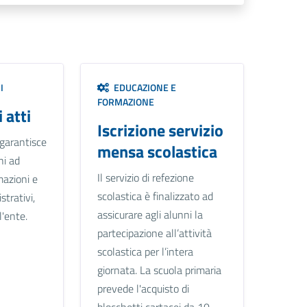
I
EDUCAZIONE E
FORMAZIONE
 atti
Iscrizione servizio
 garantisce
mensa scolastica
ini ad
Il servizio di refezione
mazioni e
scolastica è finalizzato ad
trativi,
assicurare agli alunni la
l'ente.
partecipazione all’attività
scolastica per l’intera
giornata. La scuola primaria
prevede l'acquisto di
blocchetti cartacei da 10