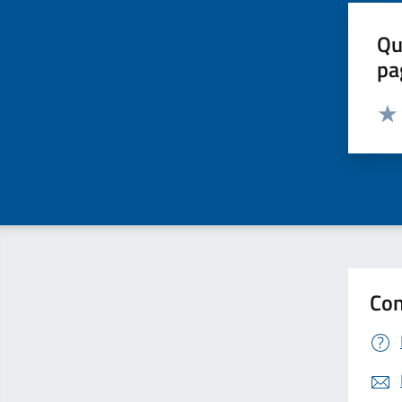
Qu
pa
Valut
Valu
Con